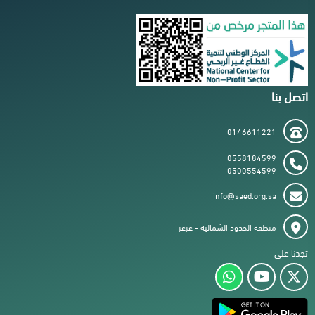
اتصل بنا
0146611221
0558184599
0500554599
info@saed.org.sa
منطقة الحدود الشمالية - عرعر
تجدنا على