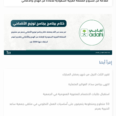
مقدمة من مشروع المملكة العربية السعودية للافادة من الهدي والأضاحي
إقرأ أيضا
تقرير الثلث الاول من شهر رمضان المبارك
انتهى برنامج سداد الفواتير المتعثرة
استقبال طلبات الانضمام للعضوية العمومية في الجمعية
50 متطوع ومتطوعة يتعرفون على أساسيات العمل التطوعي في متلقى جمعية ساعد
الخيرية بعرعر