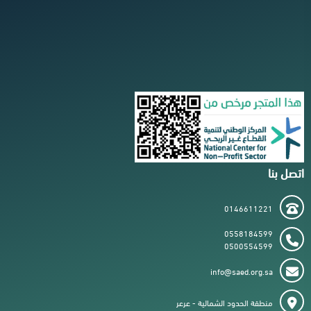
اتصل بنا
0146611221
0558184599
0500554599
info@saed.org.sa
منطقة الحدود الشمالية - عرعر