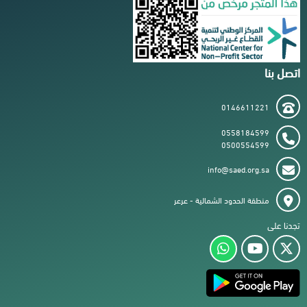
اتصل بنا
0146611221
0558184599
0500554599
info@saed.org.sa
منطقة الحدود الشمالية - عرعر
تجدنا على