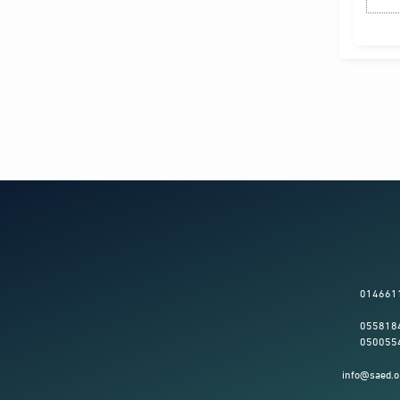
014661
055818
050055
info@saed.o