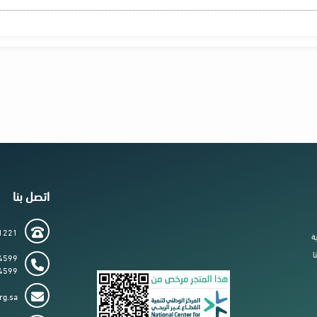
اتصل بنا
1221
ة
ا
4599
4599
rg.sa