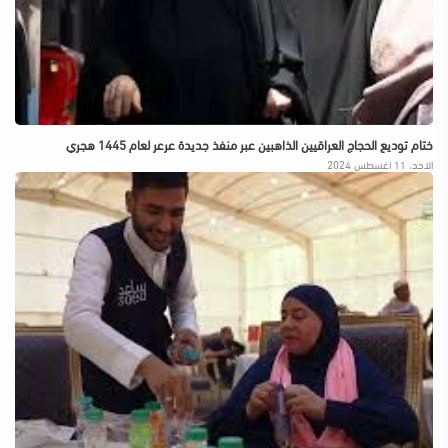
ختام توديع الحجاج العراقيين الذاهبين عبر منفذ جديدة عرعر لعام 1445 هجري
الاحد، 11 اغسطس 2024